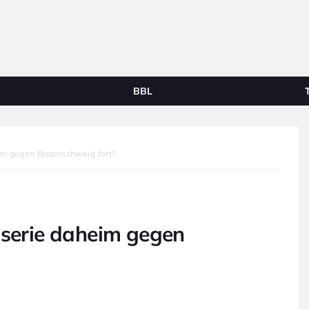
BBL
im gegen Braunschweig fort?
sserie daheim gegen