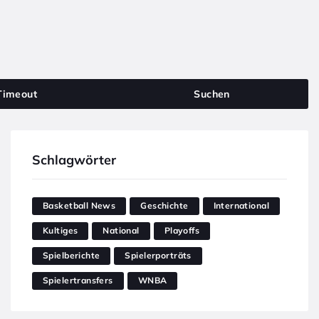
Timeout
Suchen
Schlagwörter
Basketball News
Geschichte
International
Kultiges
National
Playoffs
Spielberichte
Spielerporträts
Spielertransfers
WNBA