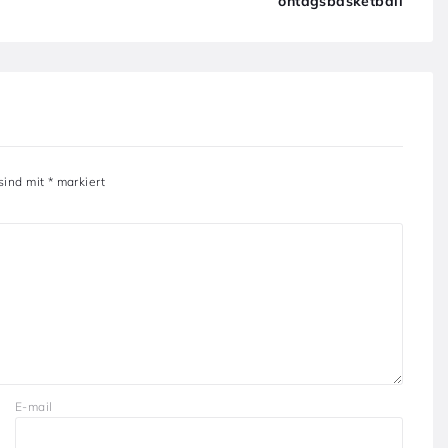
ontagsbasketball
 sind mit
*
markiert
E-mail