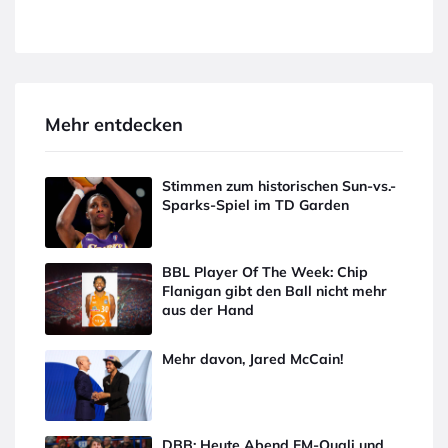
Mehr entdecken
Stimmen zum historischen Sun-vs.-
Sparks-Spiel im TD Garden
BBL Player Of The Week: Chip
Flanigan gibt den Ball nicht mehr
aus der Hand
Mehr davon, Jared McCain!
DBB: Heute Abend EM-Quali und