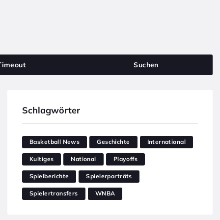
Timeout
Suchen
Schlagwörter
Basketball News
Geschichte
International
Kultiges
National
Playoffs
Spielberichte
Spielerporträts
Spielertransfers
WNBA