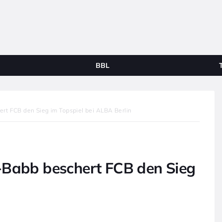
BBL
rt FCB den Sieg im Topspiel bei ALBA Berlin
-Babb beschert FCB den Sieg