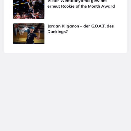
Victor Wembanyama gewinnt
erneut Rookie of the Month Award
Jordan Kilganon – der G.O.A.T. des
Dunkings?