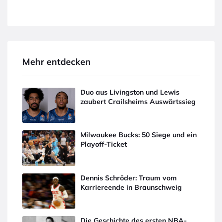
Mehr entdecken
Duo aus Livingston und Lewis
zaubert Crailsheims Auswärtssieg
Milwaukee Bucks: 50 Siege und ein
Playoff-Ticket
Dennis Schröder: Traum vom
Karriereende in Braunschweig
Die Geschichte des ersten NBA-