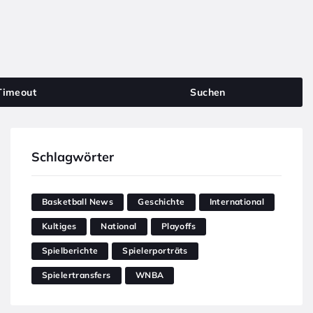
Timeout
Suchen
Schlagwörter
Basketball News
Geschichte
International
Kultiges
National
Playoffs
Spielberichte
Spielerporträts
Spielertransfers
WNBA