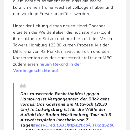
allem damit zusammenhängt, dass die Wölfe
kürzlich einen Trainerwechsel vollzogen haben und
nun von Ingo Freyer angeführt werden.
Unter der Leitung dieses neuen Head Coaches
erzielten die Weißenfelser die höchste Punktzahl
ihrer aktuellen Saison und machten mit den Veolia
Towers Hamburg 123:80 kurzen Prozess. Mit der
Differenz von 43 Punkten zwischen sich und den
Kontrahenten aus der Hansestadt stellte der MBC
zudem einen
neuen Rekord in der
Vereinsgeschic
h
te auf
.
Das rauschende Basketballfest gegen
Hamburg ist Vergangenheit, der Blick geht
voraus: Das Gastspiel am Mittwoch (20.30
Uhr) in Ludwigsburg ist für die Wölfe der
Auftakt der Baden-Württemberg-Tour mit 3
Auswärtsspielen innerhalb von 7
Tagen
#easyCreditBBL
https://t.co/CTiKodSZ00