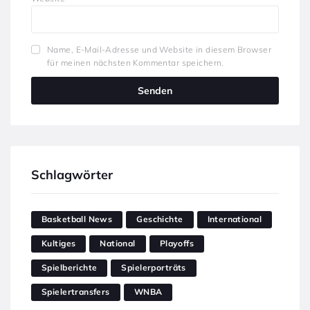
Name, E-Mail-Adresse und Website in diesem Browser
für meinen nächsten Kommentar speichern.
Schlagwörter
Basketball News
Geschichte
International
Kultiges
National
Playoffs
Spielberichte
Spielerporträts
Spielertransfers
WNBA