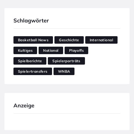
Schlagwörter
Basketball News
Geschichte
International
Kultiges
National
Playoffs
Spielberichte
Spielerporträts
Spielertransfers
WNBA
Anzeige