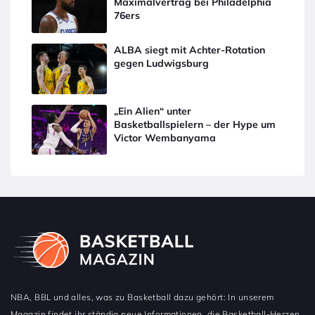
Maximalvertrag bei Philadelphia
76ers
ALBA siegt mit Achter-Rotation
gegen Ludwigsburg
„Ein Alien“ unter
Basketballspielern – der Hype um
Victor Wembanyama
NBA, BBL und alles, was zu Basketball dazu gehört: In unserem
Magazin findet ihr ständig neue Informationen, die Basketball-Herzen