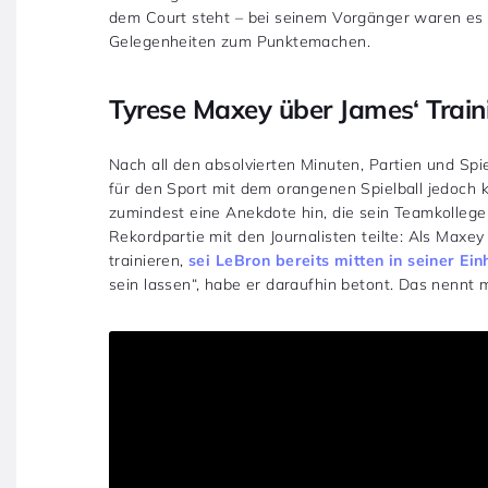
dem Court steht – bei seinem Vorgänger waren es
Gelegenheiten zum Punktemachen.
Tyrese Maxey über James‘ Trai
Nach all den absolvierten Minuten, Partien und Spi
für den Sport mit dem orangenen Spielball jedoch 
zumindest eine Anekdote hin, die sein Teamkolleg
Rekordpartie mit den Journalisten teilte: Als Maxey
trainieren,
sei LeBron bereits mitten in seiner Ei
sein lassen“, habe er daraufhin betont. Das nennt 