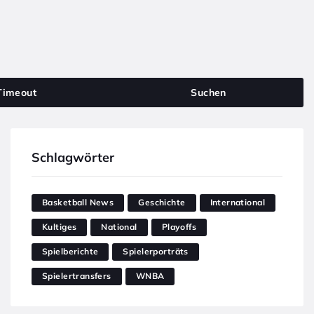
Timeout
Suchen
Schlagwörter
Basketball News
Geschichte
International
Kultiges
National
Playoffs
Spielberichte
Spielerporträts
Spielertransfers
WNBA