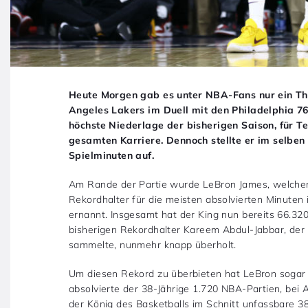
Heute Morgen gab es unter NBA-Fans nur ein Them
Angeles Lakers im Duell mit den Philadelphia 76
höchste Niederlage der bisherigen Saison, für T
gesamten Karriere. Dennoch stellte er im selbe
Spielminuten auf.
Am Rande der Partie wurde LeBron James, welcher 
Rekordhalter für die meisten absolvierten Minuten
ernannt. Insgesamt hat der King nun bereits 66.32
bisherigen Rekordhalter Kareem Abdul-Jabbar, de
sammelte, nunmehr knapp überholt.
Um diesen Rekord zu überbieten hat LeBron sogar w
absolvierte der 38-Jährige 1.720 NBA-Partien, bei 
der König des Basketballs im Schnitt unfassbare 3