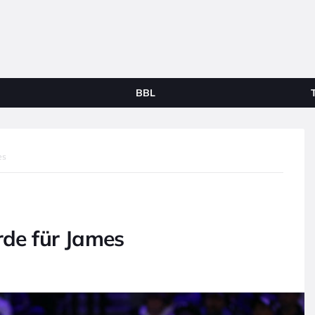
BBL
es
rde für James