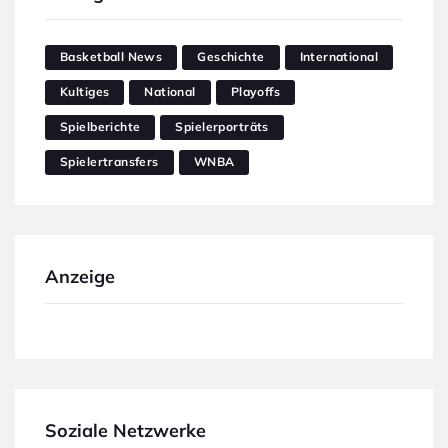
Basketball News
Geschichte
International
Kultiges
National
Playoffs
Spielberichte
Spielerporträts
Spielertransfers
WNBA
Anzeige
Soziale Netzwerke