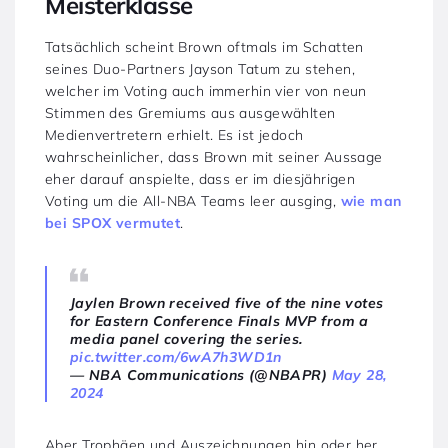
Meisterklasse
Tatsächlich scheint Brown oftmals im Schatten
seines Duo-Partners Jayson Tatum zu stehen,
welcher im Voting auch immerhin vier von neun
Stimmen des Gremiums aus ausgewählten
Medienvertretern erhielt. Es ist jedoch
wahrscheinlicher, dass Brown mit seiner Aussage
eher darauf anspielte, dass er im diesjährigen
Voting um die All-NBA Teams leer ausging,
wie man
bei SPOX vermutet
.
Jaylen Brown received five of the nine votes
for Eastern Conference Finals MVP from a
media panel covering the series.
pic.twitter.com/6wA7h3WD1n
— NBA Communications (@NBAPR)
May 28,
2024
Aber Trophäen und Auszeichnungen hin oder her,