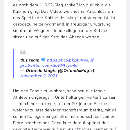
es nach dem 115:97-Sieg schließlich zurück in die
Kabinen ging
.
Das Video, welches im Anschluss an
das Spiel in der Kabine der Magic entstanden ist, ist
geradezu herzerwärmend. In freudiger Erwartung
sieht man Wagners Teamkollegen in der Kabine
sitzen und auf den Star des Abends warten.
this team
https://t.co/pkpk4rA6uf
pic.twitter.com/GqKNIvyq4q
— Orlando Magic (@OrlandoMagic)
November 2, 2021
Um den Schein zu wahren, scheinen alle Magic-
Athleten angeregt in Unterhaltungen vertieft zu sein
– jedoch nur so lange, bis der 20-Jährige Berliner,
welcher zuletzt den Mannschaftsraum betritt, mit all
seinen Kollegen eingetroffen ist und sich auf seinen
Platz begeben hat. Denn kurz darauf springt das
gesamte Team wie auf ein unsichtbares Zeichen auf