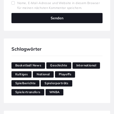
Name, E-Mail-Adresse und Website in diesem Browser
für meinen nächsten Kommentar speichern.
Schlagwörter
Basketball News
Geschichte
International
Kultiges
National
Playoffs
Spielberichte
Spielerporträts
Spielertransfers
WNBA