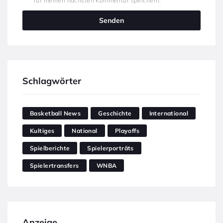
für meinen nächsten Kommentar speichern.
Schlagwörter
Basketball News
Geschichte
International
Kultiges
National
Playoffs
Spielberichte
Spielerporträts
Spielertransfers
WNBA
Anzeige