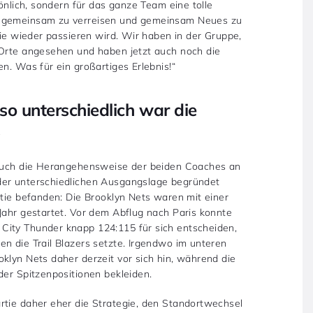
sönlich, sondern für das ganze Team eine tolle
, gemeinsam zu verreisen und gemeinsam Neues zu
nie wieder passieren wird. Wir haben in der Gruppe,
 Orte angesehen und haben jetzt auch noch die
n. Was für ein großartiges Erlebnis!“
so unterschiedlich war die
s
r auch die Herangehensweise der beiden Coaches an
der unterschiedlichen Ausgangslage begründet
rtie befanden: Die Brooklyn Nets waren mit einer
Jahr gestartet. Vor dem Abflug nach Paris konnte
City Thunder knapp 124:115 für sich entscheiden,
n die Trail Blazers setzte. Irgendwo im unteren
klyn Nets daher derzeit vor sich hin, während die
der Spitzenpositionen bekleiden.
rtie daher eher die Strategie, den Standortwechsel