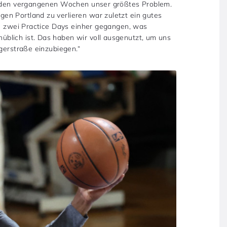
in den vergangenen Wochen unser größtes Problem.
n Portland zu verlieren war zuletzt ein gutes
ch zwei Practice Days einher gegangen, was
blich ist. Das haben wir voll ausgenutzt, um uns
egerstraße einzubiegen.“