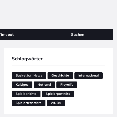
Timeout
Suchen
Schlagwörter
Basketball News
Geschichte
International
Kultiges
National
Playoffs
Spielberichte
Spielerporträts
Spielertransfers
WNBA