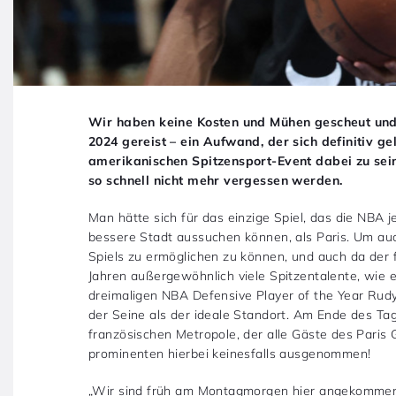
Wir haben keine Kosten und Mühen gescheut und
2024 gereist – ein Aufwand, der sich definitiv ge
amerikanischen Spitzensport-Event dabei zu sein
so schnell nicht mehr vergessen werden.
Man hätte sich für das einzige Spiel, das die NBA j
bessere Stadt aussuchen können, als Paris. Um au
Spiels zu ermöglichen zu können, und auch da der 
Jahren außergewöhnlich viele Spitzentalente, wi
dreimaligen NBA Defensive Player of the Year Rudy
der Seine als der ideale Standort. Am Ende des Tag
französischen Metropole, der alle Gäste des Paris
prominenten hierbei keinesfalls ausgenommen!
„Wir sind früh am Montagmorgen hier angekommen. 