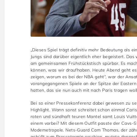
„Dieses Spiel trägt definitiv mehr Bedeutung als e
Jungs sind darüber eigentlich eher begeistert. Da
am gemeinsamen Frühstückstisch spürbar. Es macht
können, was wir draufhaben. Heute Abend geht es
zeigen, worum es bei der NBA geht“, war der Ansa
vorangegangenen Spiele an der Spitze der Easter
hatten, das sie nun auch mit nach Paris tragen woll
Bei so einer Pressekonferenz dabei gewesen zu se
Highlight. Wann sonst schreitet schon einmal Cari
roten und sündhaft teuren Mantel samt Louis Vuitt
einem vorbei? Mit diesem Outfit passte der Cavs-St
Modemetropole. Nets-Guard Cam Thomas, der zähne
gehüllt zum Pressetermin erschien, mutete dennoc