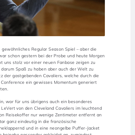
in gewöhnliches Regular Season Spiel – aber die
s war schon gestern bei der Probe und heute Morgen
 uns stolz vor einer neuen Fanbase zeigen zu
 darum Spaß zu haben aber auch der Welt zu
tz der gastgebenden Cavaliers, welche durch die
n Conference ein gewisses Momentum generiert
ten.
in, war für uns übrigens auch ein besonderes
s LeVert von den Cleveland Cavaliers im leuchtend
on Reisekoffer nur wenige Zentimeter entfernt an
ar ganz eindeutig in die französische
klappernd und in eine neongelbe Puffer-Jacket
h beinahe passender gekleidet an, zumindest