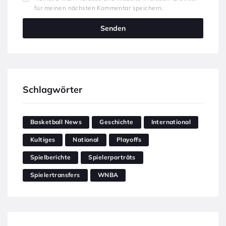
für meinen nächsten Kommentar speichern.
Schlagwörter
Basketball News
Geschichte
International
Kultiges
National
Playoffs
Spielberichte
Spielerporträts
Spielertransfers
WNBA