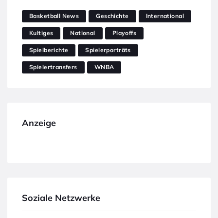
Basketball News
Geschichte
International
Kultiges
National
Playoffs
Spielberichte
Spielerporträts
Spielertransfers
WNBA
Anzeige
Soziale Netzwerke