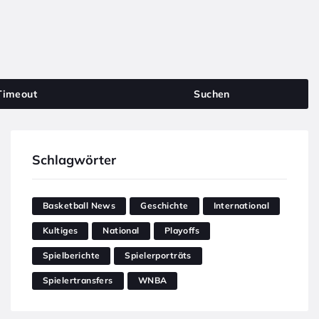
Timeout
Suchen
Schlagwörter
Basketball News
Geschichte
International
Kultiges
National
Playoffs
Spielberichte
Spielerporträts
Spielertransfers
WNBA