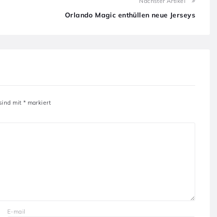
Nächster Artikel
Orlando Magic enthüllen neue Jerseys
 sind mit
*
markiert
E-mail