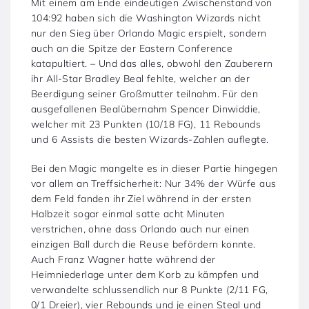
Mit einem am Ende eindeutigen Zwischenstand von
104:92 haben sich die Washington Wizards nicht
nur den Sieg über Orlando Magic erspielt, sondern
auch an die Spitze der Eastern Conference
katapultiert. – Und das alles, obwohl den Zauberern
ihr All-Star Bradley Beal fehlte, welcher an der
Beerdigung seiner Großmutter teilnahm. Für den
ausgefallenen Bealübernahm Spencer Dinwiddie,
welcher mit 23 Punkten (10/18 FG), 11 Rebounds
und 6 Assists die besten Wizards-Zahlen auflegte.
Bei den Magic mangelte es in dieser Partie hingegen
vor allem an Treffsicherheit: Nur 34% der Würfe aus
dem Feld fanden ihr Ziel während in der ersten
Halbzeit sogar einmal satte acht Minuten
verstrichen, ohne dass Orlando auch nur einen
einzigen Ball durch die Reuse befördern konnte.
Auch Franz Wagner hatte während der
Heimniederlage unter dem Korb zu kämpfen und
verwandelte schlussendlich nur 8 Punkte (2/11 FG,
0/1 Dreier), vier Rebounds und je einen Steal und